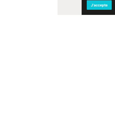
J'accepte
+
-
Rénovation urbaine
Parc privé
bliques