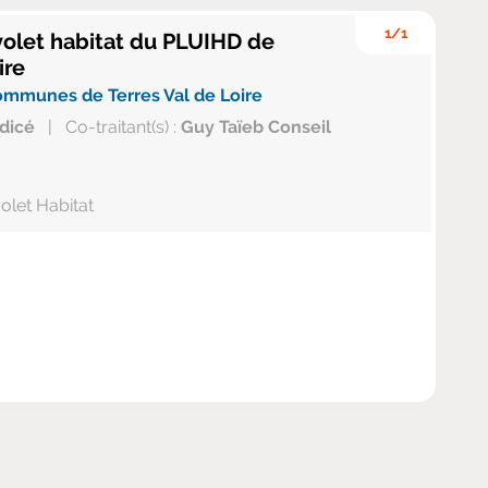
1/1
volet habitat du PLUIHD de
ire
munes de Terres Val de Loire
dicé
|
Co-traitant(s) :
Guy Taïeb Conseil
let Habitat