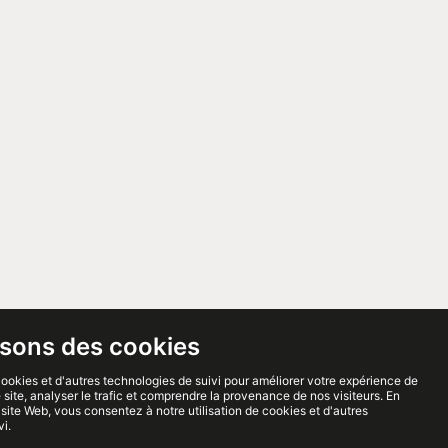
isons des cookies
cookies et d'autres technologies de suivi pour améliorer votre expérience de
 site, analyser le trafic et comprendre la provenance de nos visiteurs. En
site Web, vous consentez à notre utilisation de cookies et d'autres
vi.